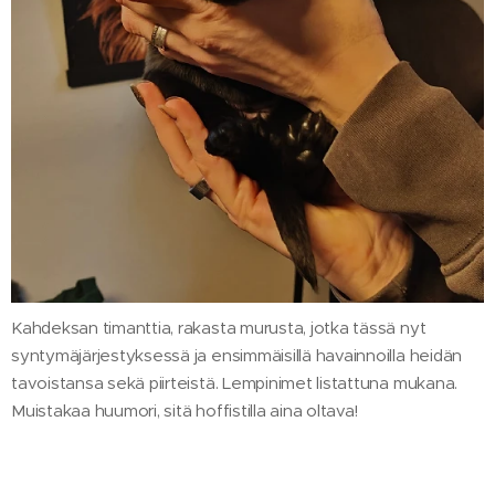
Kahdeksan timanttia, rakasta murusta, jotka tässä nyt
syntymäjärjestyksessä ja ensimmäisillä havainnoilla heidän
tavoistansa sekä piirteistä. Lempinimet listattuna mukana.
Muistakaa huumori, sitä hoffistilla aina oltava!