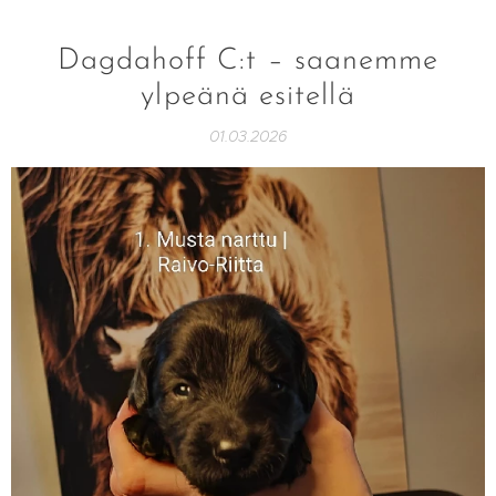
Dagdahoff C:t – saanemme
ylpeänä esitellä
01.03.2026