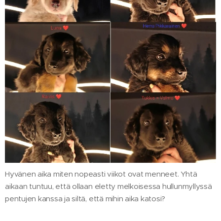
Hyvänen aika miten nopeasti viikot ovat menneet. Yhtä
aikaan tuntuu, että ollaan eletty melkoisessa hullunmyllyssä
pentujen kanssa ja siltä, että mihin aika katosi?