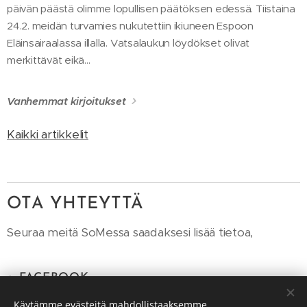
päivän päästä olimme lopullisen päätöksen edessä. Tiistaina
24.2. meidän turvamies nukutettiin ikiuneen Espoon
Eläinsairaalassa illalla. Vatsalaukun löydökset olivat
merkittävät eikä...
Vanhemmat kirjoitukset
Kaikki artikkelit
OTA YHTEYTTÄ
Seuraa meitä SoMessa saadaksesi lisää tietoa,
+
FACEBOOK
Käytämme evästeitä mahdollistaaksemme