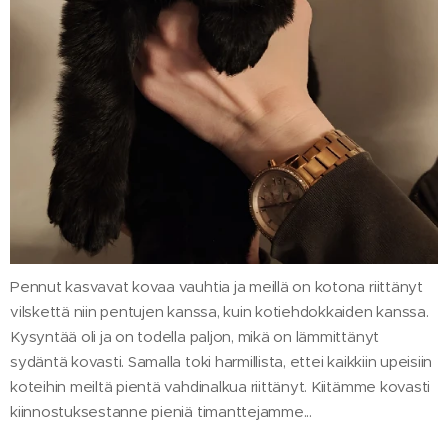
Pennut kasvavat kovaa vauhtia ja meillä on kotona riittänyt
vilskettä niin pentujen kanssa, kuin kotiehdokkaiden kanssa.
Kysyntää oli ja on todella paljon, mikä on lämmittänyt
sydäntä kovasti. Samalla toki harmillista, ettei kaikkiin upeisiin
koteihin meiltä pientä vahdinalkua riittänyt. Kiitämme kovasti
kiinnostuksestanne pieniä timanttejamme...