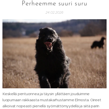
Perheemme suuri suru
24.02.2026
Keskellä pentuonnea ja täysin yllättäen jouduimme
luopumaan rakkaasta mustakarhustamme Elmosta. Oireet
alkoivat nopeasti pienellä syömättömyydellä ja siitä parin